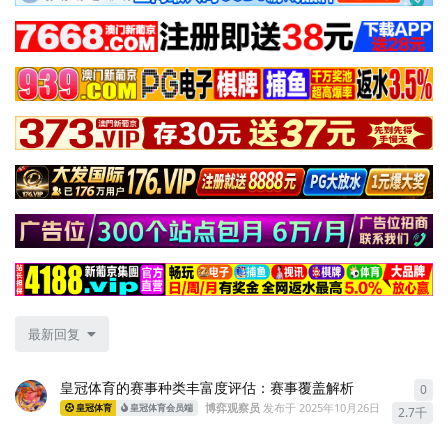
最新回复
皇冠体育的赛事种类丰富度评估：赛事覆盖解析
0
0
条
博弈观察员
发布于
2025年10月26日
皇冠体育
皇冠体育会员端
2.7千