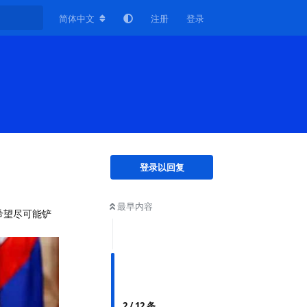
简体中文
注册
登录
登录以回复
最早内容
，希望尽可能铲
2
/
12
条