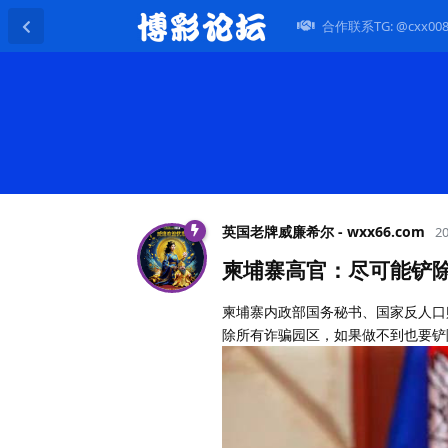
合作联系TG: @cxx00
英国老牌威廉希尔 - wxx66.​com
2
柬埔寨高官：尽可能铲
柬埔寨内政部国务秘书、国家反人口贩运
除所有诈骗园区，如果做不到也要铲