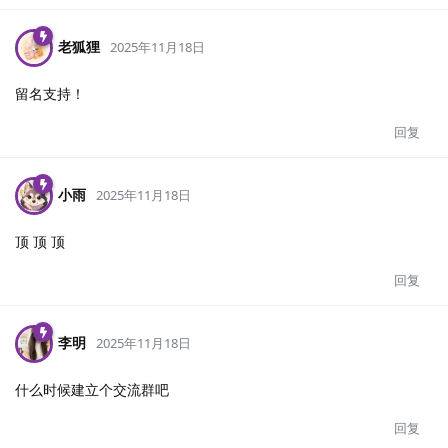
老狐狸
2025年11月18日
留名支持！
回复
小雨
2025年11月18日
顶 顶 顶
回复
李明
2025年11月18日
什么时候建立个交流群吧
回复