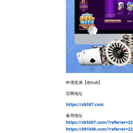
申博亚洲【@bo8】
官网地址
https://sb597.com
备用地址
https://sb5007.com/?referrer=2
https://091049.com/?referrer=2