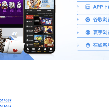
2514537
2514537