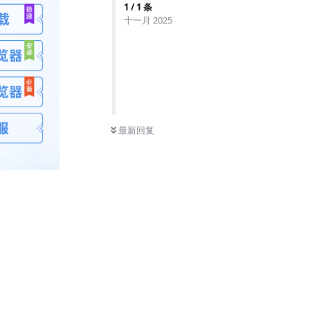
1
/
1
条
十一月 2025
最新回复