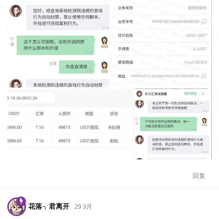
回复
花落╮君离开
29 3月