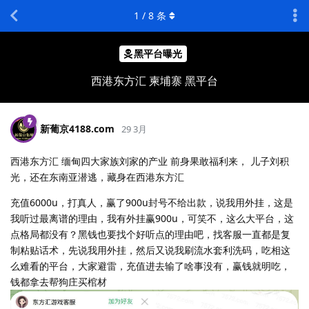
1
/
8
条
黑平台曝光
西港东方汇 柬埔寨 黑平台
新葡京4188.​com
29 3月
西港东方汇 缅甸四大家族刘家的产业 前身果敢福利来， 儿子刘积
光，还在东南亚潜逃，藏身在西港东方汇
充值6000u，打真人，赢了900u封号不给出款，说我用外挂，这是
我听过最离谱的理由，我有外挂赢900u，可笑不，这么大平台，这
点格局都没有？黑钱也要找个好听点的理由吧，找客服一直都是复
制粘贴话术，先说我用外挂，然后又说我刷流水套利洗码，吃相这
么难看的平台，大家避雷，充值进去输了啥事没有，赢钱就明吃，
钱都拿去帮狗庄买棺材