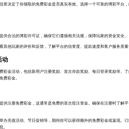
信誉决定了你领取的免费彩金是否真实有效。选择一个可靠的博彩平台，
提供合法的博彩许可证，确保它们遵循相关法规，保障玩家的资金安全。
看其他玩家的评价和反馈，了解平台的信誉度、提款速度和客户服务质量
活动
费彩金活动，包括新用户注册奖励、首次存款奖励、每日登录奖励等。了
免费彩金。
提供注册免费彩金，这通常是免费的首次投注资金。确保在注册时了解平
举办充值活动、节日促销等，期间你可以获得额外的免费彩金或返现。订
息。