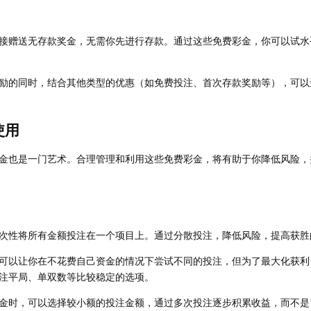
接赠送无存款奖金，无需你先进行存款。通过这些免费彩金，你可以试水
励的同时，结合其他类型的优惠（如免费投注、首次存款奖励等），可以
使用
金也是一门艺术。合理管理和利用这些免费彩金，将有助于你降低风险，
次性将所有金额投注在一个项目上。通过分散投注，降低风险，提高获胜
可以让你在不花费自己资金的情况下尝试不同的投注，但为了最大化获利
注平局、单双数等比较稳定的选项。
金时，可以选择较小额的投注金额，通过多次投注逐步积累收益，而不是