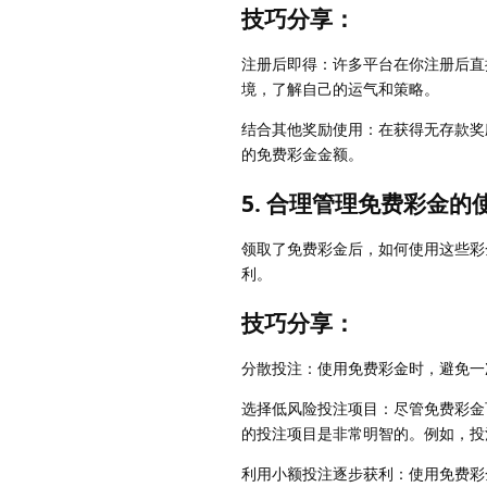
技巧分享：
注册后即得：许多平台在你注册后直
境，了解自己的运气和策略。
结合其他奖励使用：在获得无存款奖
的免费彩金金额。
5. 合理管理免费彩金的
领取了免费彩金后，如何使用这些彩
利。
技巧分享：
分散投注：使用免费彩金时，避免一
选择低风险投注项目：尽管免费彩金
的投注项目是非常明智的。例如，投
利用小额投注逐步获利：使用免费彩