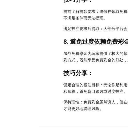
提前了解提款要求：确保在领取免费
不满足条件而无法提现。
满足投注要求后提取：大部分平台会
8. 避免过度依赖免费彩
虽然免费彩金为玩家提供了极大的帮
彩方式，既能享受免费彩金的好处，
技巧分享：
设定合理的投注目标：无论你是利用
和预算，避免盲目跟风或过度投注。
保持理性：免费彩金虽然诱人，但在
才能更好地管理风险。