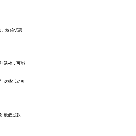
金。这类优惠
的活动，可能
与这些活动可
如最低提款