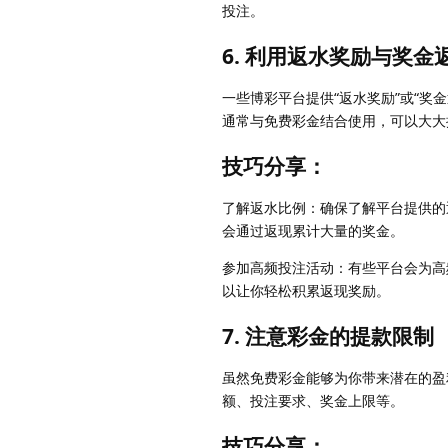
投注。
6. 利用返水奖励与奖金
一些博彩平台提供“返水奖励”或“
通常与免费彩金结合使用，可以大大
技巧分享：
了解返水比例：确保了解平台提供的
会通过返现累计大量的奖金。
参加高频投注活动：有些平台会为高
以让你轻松积累返现奖励。
7. 注意彩金的提款限制
虽然免费彩金能够为你带来潜在的盈
额、投注要求、奖金上限等。
技巧分享：