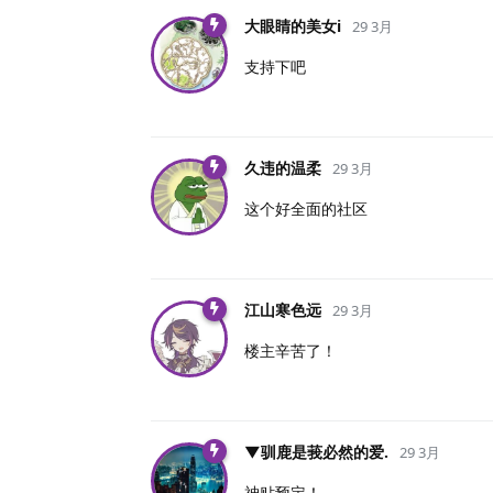
大眼睛的美女i
29 3月
支持下吧
久违的温柔
29 3月
这个好全面的社区
江山寒色远
29 3月
楼主辛苦了！
▼驯鹿是莪必然的爱.​
29 3月
神贴预定！