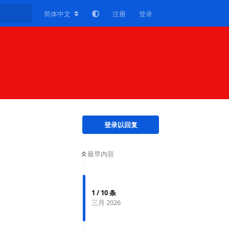
简体中文
注册
登录
登录以回复
最早内容
1
/
10
条
三月 2026