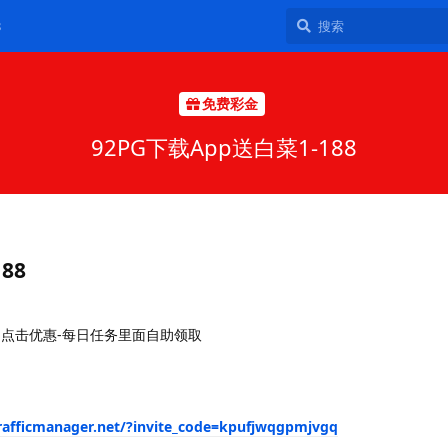
8
免费彩金
92PG下载App送白菜1-188
88
,点击优惠-每日任务里面自助领取
trafficmanager.net/?invite_code=kpufjwqgpmjvgq