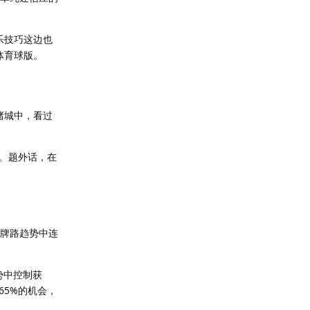
乐技巧这边也
体育球版。
赌城中，看过
。题外话，在
种牌路趋势中连
势中控制获
5%的机会，