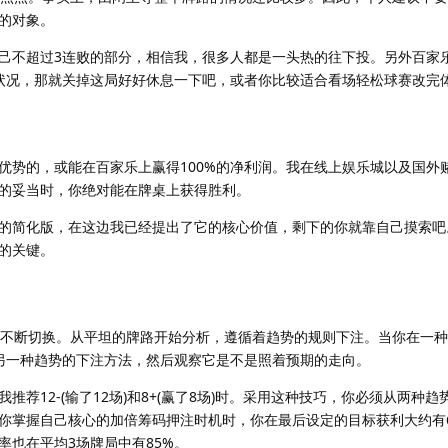
的对象。
己不超过3连败的部分，相信我，很多人都是一头热的往下投。另外百家
状况，那就关掉这局好好休息一下吧，或者你比较适合看场轻松球赛改完
优势的，或能在百家乐上赢得100%的净利润。我在线上娱乐城以及国外
的妥当时，你绝对能在牌桌上获得胜利。
的简化版，在这边我已经提出了它的核心价值，剩下的你就靠自己摸索吧
的关键。
中不断切换。从平坦的牌路开始分析，遵循着趋势的规则下注。当你在一
另一种趋势的下注方法，然后观察它是不是照着预期的走向。
荐12-(输了12场)和8+(赢了8场)时。采用这种技巧，你必须从两种趋
你掌握自己核心的加倍筹码押注时机时，你在最后设定的目标获利大约有6
率也在平均3场牌局中有85%。