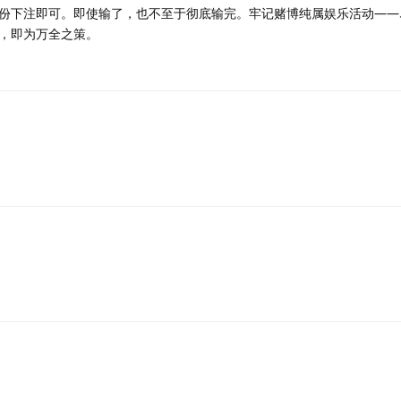
份下注即可。即使输了，也不至于彻底输完。牢记赌博纯属娱乐活动——
，即为万全之策。