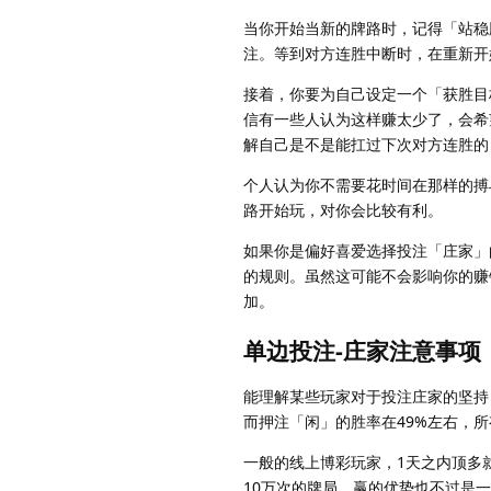
当你开始当新的牌路时，记得「站稳
注。等到对方连胜中断时，在重新开
接着，你要为自己设定一个「获胜目
信有一些人认为这样赚太少了，会希
解自己是不是能扛过下次对方连胜的
个人认为你不需要花时间在那样的搏
路开始玩，对你会比较有利。
如果你是偏好喜爱选择投注「庄家」
的规则。虽然这可能不会影响你的赚
加。
单边投注-庄家注意事项
能理解某些玩家对于投注庄家的坚持
而押注「闲」的胜率在49%左右，
一般的线上博彩玩家，1天之内顶多
10万次的牌局，赢的优势也不过是