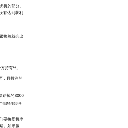
虎机的部分。
没有达到获利
紧接着就会出
一方持有⅘。
面，且投注的
除赔掉的8000
一个很要好的伙伴，
们要接受机率
赌。如果赢