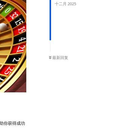
十二月 2025
最新回复
助你获得成功