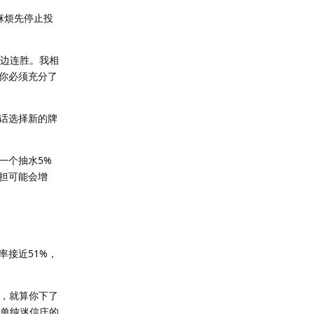
麻烦先停止投
单边连胜。我相
你必须充分了
话选择新的牌
一个抽水5%
担可能会增
接近51%，
上，就算你下了
要单纯迷信庄的