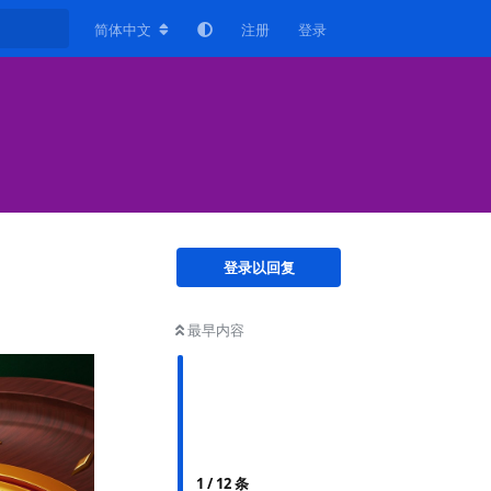
简体中文
注册
登录
登录以回复
最早内容
1
/
12
条