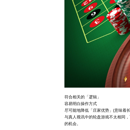
符合相关的「逻辑」
容易明白操作方式
尽可能地降低「庄家优势」(意味着
与真人视讯中的轮盘游戏不太相同，
的机会。